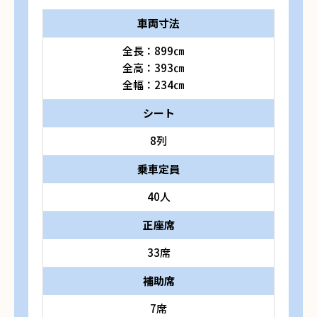
車両寸法
全長：899㎝
全高：393㎝
全幅：234㎝
シート
8列
乗車定員
40人
正座席
33席
補助席
7席