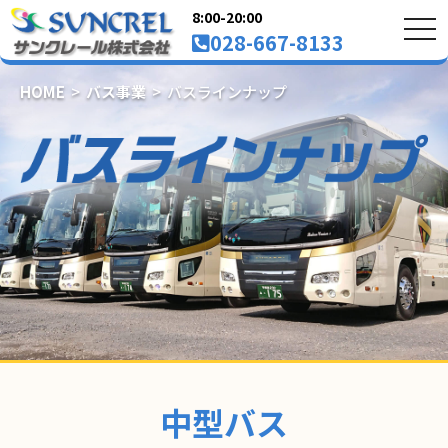
8:00-20:00
tog
028-667-8133
nav
HOME
バス事業
バスラインナップ
中型バス